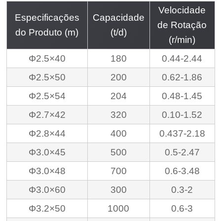
Velocidade
Especificações
Capacidade
de Rotação
do Produto (m)
(t/d)
(r/min)
Φ2.5×40
180
0.44-2.44
Φ2.5×50
200
0.62-1.86
Φ2.5×54
204
0.48-1.45
Φ2.7×42
320
0.10-1.52
Φ2.8×44
400
0.437-2.18
Φ3.0×45
500
0.5-2.47
Φ3.0×48
700
0.6-3.48
Φ3.0×60
300
0.3-2
Φ3.2×50
1000
0.6-3