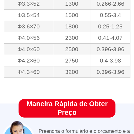
Φ3.3×52
1300
0.266-2.66
Φ3.5×54
1500
0.55-3.4
Φ3.6×70
1800
0.25-1.25
Φ4.0×56
2300
0.41-4.07
Φ4.0×60
2500
0.396-3.96
Φ4.2×60
2750
0.4-3.98
Φ4.3×60
3200
0.396-3.96
Maneira Rápida de Obter
Preço
Preencha o formulário e o orçamento e a