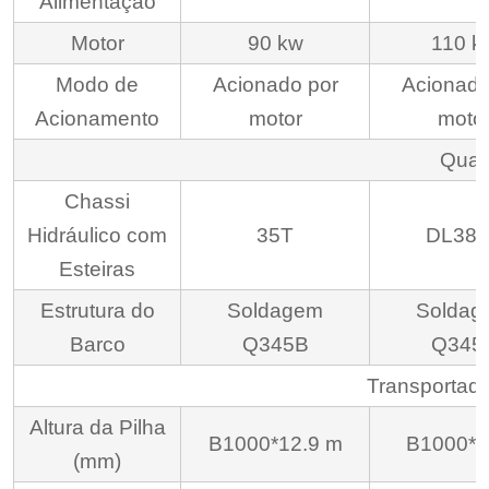
Alimentação
Motor
90 kw
110 k
Modo de
Acionado por
Acionado
Acionamento
motor
moto
Quad
Chassi
Hidráulico com
35T
DL38
Esteiras
Estrutura do
Soldagem
Soldag
Barco
Q345B
Q345
Transportador
Altura da Pilha
B1000*12.9 m
B1000*1
(mm)