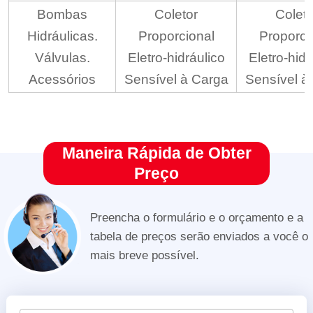
Bombas
Coletor
Coleto
Hidráulicas.
Proporcional
Proporci
Válvulas.
Eletro-hidráulico
Eletro-hidr
Acessórios
Sensível à Carga
Sensível à
Maneira Rápida de Obter
Preço
Preencha o formulário e o orçamento e a
tabela de preços serão enviados a você o
mais breve possível.