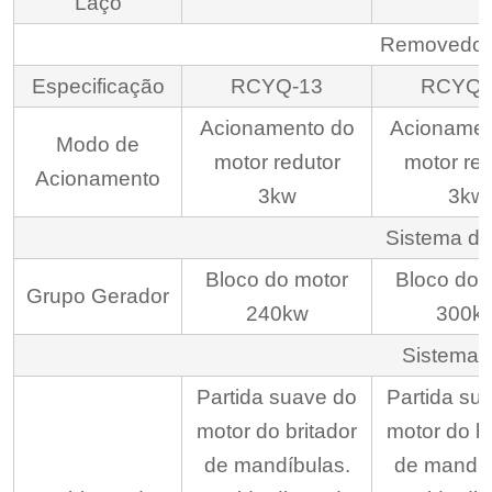
Laço
Removedor 
Especificação
RCYQ-13
RCYQ-
Acionamento do
Acionamen
Modo de
motor redutor
motor red
Acionamento
3kw
3kw
Sistema de
Bloco do motor
Bloco do 
Grupo Gerador
240kw
300k
Sistema E
Partida suave do
Partida su
motor do britador
motor do br
de mandíbulas.
de mandíb