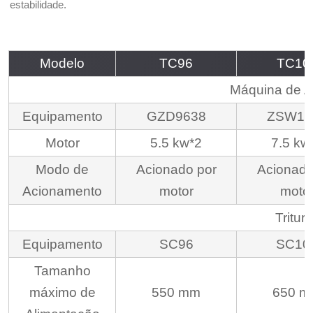
estabilidade.
Modelo
TC96
TC10
Máquina de A
Equipamento
GZD9638
ZSW10
Motor
5.5 kw*2
7.5 kw
Modo de
Acionado por
Acionado
Acionamento
motor
moto
Tritur
Equipamento
SC96
SC10
Tamanho
máximo de
550 mm
650 