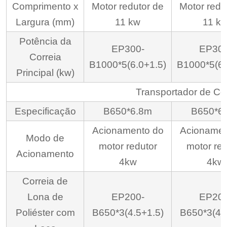
Comprimento x
Motor redutor de
Motor redu
Largura (mm)
11 kw
11 k
Potência da
EP300-
EP300
Correia
B1000*5(6.0+1.5)
B1000*5(6.
Principal (kw)
Transportador de Co
Especificação
B650*6.8m
B650*6
Acionamento do
Acionamen
Modo de
motor redutor
motor red
Acionamento
4kw
4kw
Correia de
Lona de
EP200-
EP200
Poliéster com
B650*3(4.5+1.5)
B650*3(4.