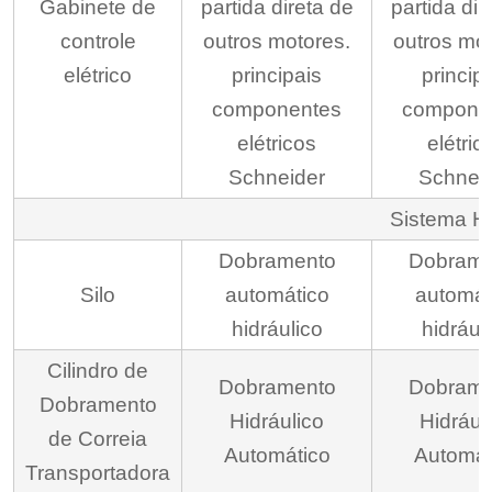
Gabinete de
partida direta de
partida dir
controle
outros motores.
outros mot
elétrico
principais
princip
componentes
compone
elétricos
elétric
Schneider
Schnei
Sistema Hi
Dobramento
Dobrame
Silo
automático
automát
hidráulico
hidrául
Cilindro de
Dobramento
Dobrame
Dobramento
Hidráulico
Hidrául
de Correia
Automático
Automát
Transportadora